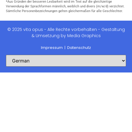
*Aus Gründen der besseren Lesbarkeit wird im Text auf die gleichzeitige
Verwendung der Sprachformen männlich, weiblich und divers (m/w/d) verzichtet.
Sämtliche Personenbezeichnungen gelten gleichermaßen für alle Geschlechter.
© 2025 vita opus - Alle Rechte vorbehalten - Gestaltung
& Umsetzung by Media Graphics
Impressum
|
Datenschutz