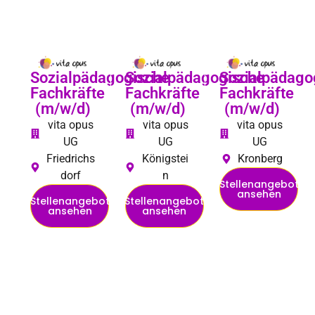
Sozialpädagogische
Sozialpädagogische
Sozialpädago
Fachkräfte
Fachkräfte
Fachkräfte
(m/w/d)
(m/w/d)
(m/w/d)
vita opus
vita opus
vita opus
UG
UG
UG
Friedrichs
Königstei
Kronberg
dorf
n
Stellenangebot
ansehen
Stellenangebot
Stellenangebot
ansehen
ansehen